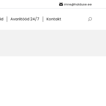
imre@halduse.ee
lid
Avariitööd 24/7
Kontakt
Search: