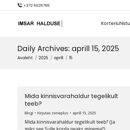
+372 5025765
Korteriühistu
Daily Archives:
aprill 15, 2025
You are here:
Avaleht
2025
aprill
15
Mida kinnisvarahaldur tegelikult
teeb?
Blogi
Kirjutas
zoneplus
aprill 15, 2025
Mida kinnisvarahaldur tegelikult teeb? (Ja
miks see Sulle korda peaks minema?)