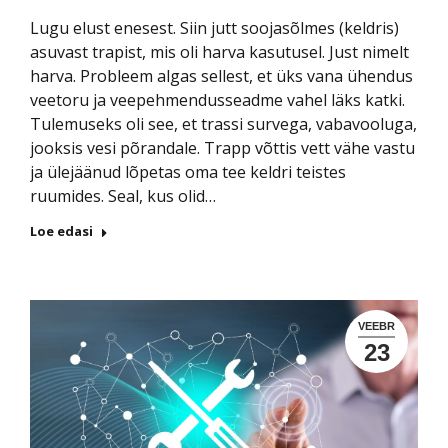
Lugu elust enesest. Siin jutt soojasõlmes (keldris)
asuvast trapist, mis oli harva kasutusel. Just nimelt
harva. Probleem algas sellest, et üks vana ühendus
veetoru ja veepehmendusseadme vahel läks katki.
Tulemuseks oli see, et trassi survega, vabavooluga,
jooksis vesi põrandale. Trapp võttis vett vähe vastu
ja ülejäänud lõpetas oma tee keldri teistes
ruumides. Seal, kus olid…
Loe edasi
VEEBR
23