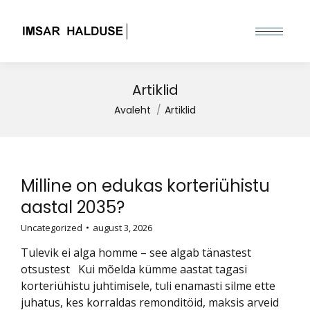
Artiklid
You are here:
Avaleht
Artiklid
Milline on edukas korteriühistu
aastal 2035?
Uncategorized
august 3, 2026
Tulevik ei alga homme – see algab tänastest
otsustest Kui mõelda kümme aastat tagasi
korteriühistu juhtimisele, tuli enamasti silme ette
juhatus, kes korraldas remonditöid, maksis arveid