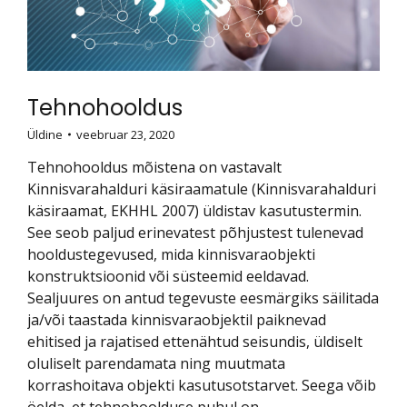
Tehnohooldus
Üldine
veebruar 23, 2020
Tehnohooldus mõistena on vastavalt
Kinnisvarahalduri käsiraamatule (Kinnisvarahalduri
käsiraamat, EKHHL 2007) üldistav kasutustermin.
See seob paljud erinevatest põhjustest tulenevad
hooldustegevused, mida kinnisvaraobjekti
konstruktsioonid või süsteemid eeldavad.
Sealjuures on antud tegevuste eesmärgiks säilitada
ja/või taastada kinnisvaraobjektil paiknevad
ehitised ja rajatised ettenähtud seisundis, üldiselt
oluliselt parendamata ning muutmata
korrashoitava objekti kasutusotstarvet. Seega võib