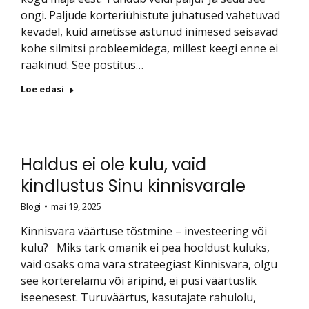
ongi. Paljude korteriühistute juhatused vahetuvad
kevadel, kuid ametisse astunud inimesed seisavad
kohe silmitsi probleemidega, millest keegi enne ei
rääkinud. See postitus…
Loe edasi
Haldus ei ole kulu, vaid
kindlustus Sinu kinnisvarale
Blogi
mai 19, 2025
Kinnisvara väärtuse tõstmine – investeering või
kulu? Miks tark omanik ei pea hooldust kuluks,
vaid osaks oma vara strateegiast Kinnisvara, olgu
see korterelamu või äripind, ei püsi väärtuslik
iseenesest. Turuväärtus, kasutajate rahulolu,