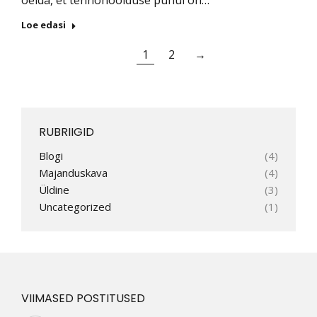
öelda, et tehnohoolduse puhul on…
Loe edasi
1
2
→
RUBRIIGID
Blogi
(4)
Majanduskava
(4)
Üldine
(3)
Uncategorized
(1)
VIIMASED POSTITUSED