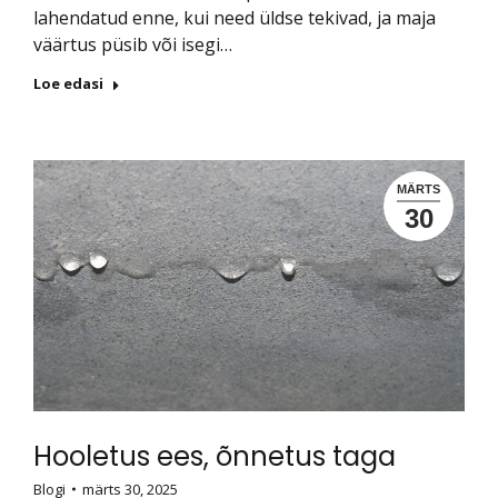
lahendatud enne, kui need üldse tekivad, ja maja
väärtus püsib või isegi…
Loe edasi
MÄRTS
30
Hooletus ees, õnnetus taga
Blogi
märts 30, 2025