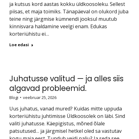
ja kutsus kord aastas kokku üldkoosoleku. Sellest
piisas, et maja toimiks. Tänapäeval on olukord juba
teine ning järgmise kümnendi jooksul muutub
kinnisvara haldamine veelgi enam. Edukas
korteriühistu ei…
Loe edasi
Juhatusse valitud — ja alles siis
algavad probleemid.
Blogi
veebruar 25, 2026
Uus juhatus, vanad mured? Kuidas mitte uppuda
korteriühistu juhtimisse Üldkoosolek on läbi. Sind
valiti juhatusse. Käepigistus, mõned õlale
patsutused… ja järgmisel hetkel oled sa vastutav
kogu maja eest. Tundub veidi palju? Ja seda see