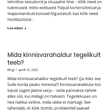
tehniline seisukord ja visuaalne ilme – kõik need on
tulemused, mitte eeldused. Paljud korteriühistud ja
majaomanikud küsivad õigustatult: kas kõik need
hooldustööd…
Loe edasi
Mida kinnisvarahaldur tegelikult
teeb?
Blogi
aprill 15, 2025
Mida kinnisvarahaldur tegelikult teeb? (Ja miks see
Sulle korda peaks minema?) Kinnisvarahalduse töö
kipub sageli jääma varju – seda pannakse tähele
alles siis, kui midagi on halvasti. Tegelikkuses on
hea haldus selline, mida üldse ei märkagi. See
tähendab, et kõik toimib, probleemid saavad