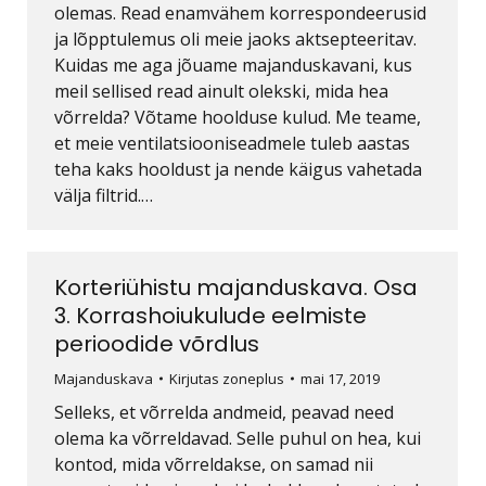
olemas. Read enamvähem korrespondeerusid
ja lõpptulemus oli meie jaoks aktsepteeritav.
Kuidas me aga jõuame majanduskavani, kus
meil sellised read ainult olekski, mida hea
võrrelda? Võtame hoolduse kulud. Me teame,
et meie ventilatsiooniseadmele tuleb aastas
teha kaks hooldust ja nende käigus vahetada
välja filtrid.…
Korteriühistu majanduskava. Osa
3. Korrashoiukulude eelmiste
perioodide võrdlus
Majanduskava
Kirjutas
zoneplus
mai 17, 2019
Selleks, et võrrelda andmeid, peavad need
olema ka võrreldavad. Selle puhul on hea, kui
kontod, mida võrreldakse, on samad nii