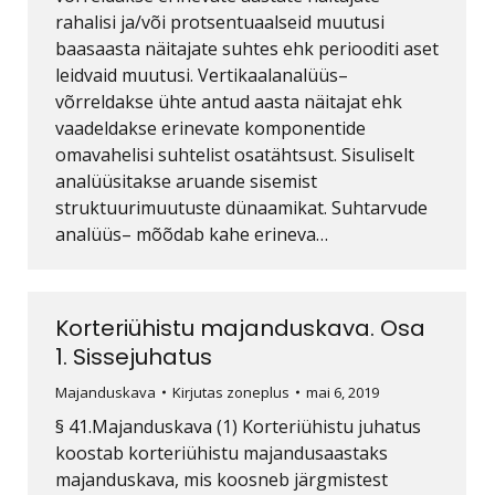
rahalisi ja/või protsentuaalseid muutusi
baasaasta näitajate suhtes ehk periooditi aset
leidvaid muutusi. Vertikaalanalüüs–
võrreldakse ühte antud aasta näitajat ehk
vaadeldakse erinevate komponentide
omavahelisi suhtelist osatähtsust. Sisuliselt
analüüsitakse aruande sisemist
struktuurimuutuste dünaamikat. Suhtarvude
analüüs– mõõdab kahe erineva…
Korteriühistu majanduskava. Osa
1. Sissejuhatus
Majanduskava
Kirjutas
zoneplus
mai 6, 2019
§ 41.Majanduskava (1) Korteriühistu juhatus
koostab korteriühistu majandusaastaks
majanduskava, mis koosneb järgmistest