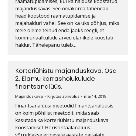
raamatupidamises, kui ka halduse koostatud
majanduskavas. See omakorda tähendab
head koostööd raamatupidamise ja
majahalduri vahel. See on ka üks põhjus, miks
meie oleme teinud enda jaoks reegli, et
kommunaalkulude arved elanikele koostab
haldur. Tähelepanu tuleb…
Korteriühistu majanduskava. Osa
2. Elamu korrashoiukulude
finantsanalüüs.
Majanduskava
Kirjutas
zoneplus
mai 14, 2019
Finantsanalüüsi meetodid Finantsanalüüsis
on kolm põhilist meetodit, mida saab
kasutada ka korteriühistu majanduskava
koostamisel: Horisontaalanalüüs–
võrreldakse erinevate aastate näitajate