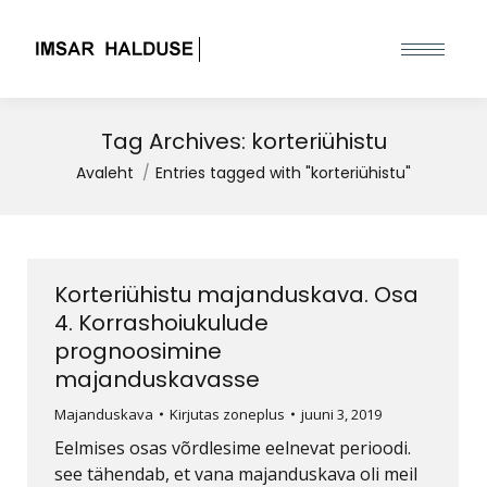
Tag Archives:
korteriühistu
You are here:
Avaleht
Entries tagged with "korteriühistu"
Korteriühistu majanduskava. Osa
4. Korrashoiukulude
prognoosimine
majanduskavasse
Majanduskava
Kirjutas
zoneplus
juuni 3, 2019
Eelmises osas võrdlesime eelnevat perioodi.
see tähendab, et vana majanduskava oli meil